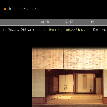
＞
「和み」の空間へようこそ
＞
懐かしくて、新鮮な「和室」
＞
季節ごとに