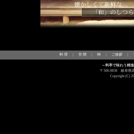
料 理
｜
空 間
｜
時
｜
ご挨拶
｜
～料亭で味わう精進
〒506-0838 岐阜県高
Copyright (C) 2